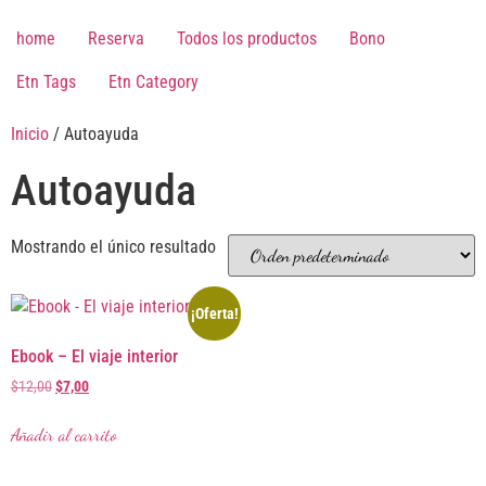
Saltar
al
home
Reserva
Todos los productos
Bono
contenido
Etn Tags
Etn Category
Inicio
/ Autoayuda
Autoayuda
Mostrando el único resultado
¡Oferta!
Ebook – El viaje interior
El
El
$
12,00
$
7,00
precio
precio
original
actual
Añadir al carrito
era:
es:
$12,00.
$7,00.