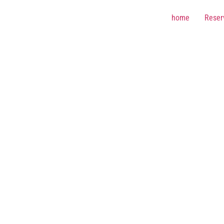
home
Reser