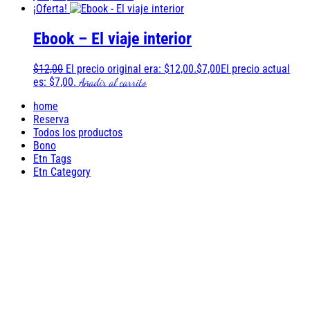
¡Oferta!
Ebook – El viaje interior
$
12,00
El precio original era: $12,00.
$
7,00
El precio actual
es: $7,00.
Añadir al carrito
home
Reserva
Todos los productos
Bono
Etn Tags
Etn Category