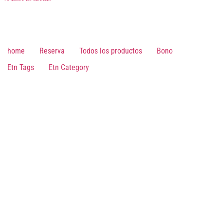
era:
es:
$12,00.
$7,00.
home
Reserva
Todos los productos
Bono
Etn Tags
Etn Category