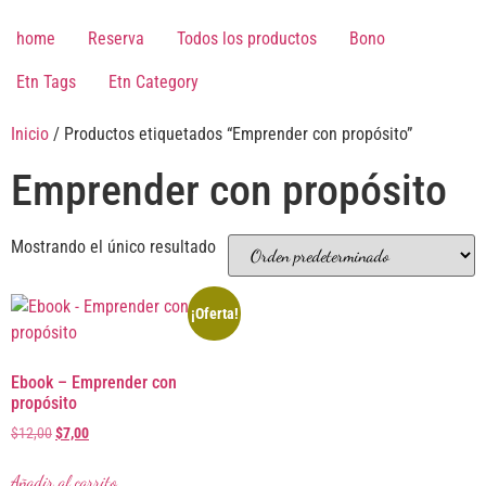
Saltar
al
home
Reserva
Todos los productos
Bono
contenido
Etn Tags
Etn Category
Inicio
/ Productos etiquetados “Emprender con propósito”
Emprender con propósito
Mostrando el único resultado
¡Oferta!
Ebook – Emprender con
propósito
El
El
$
12,00
$
7,00
precio
precio
original
actual
Añadir al carrito