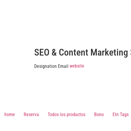
Saltar
al
contenido
SEO & Content Marketing 
website
Designation
Email
home
Reserva
Todos los productos
Bono
Etn Tags