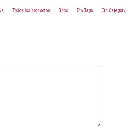
va
Todos los productos
Bono
Etn Tags
Etn Category